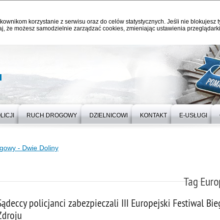
kownikom korzystanie z serwisu oraz do celów statystycznych. Jeśli nie blokujesz t
j, że możesz samodzielnie zarządzać cookies, zmieniając ustawienia przeglądarki
u
LICJI
RUCH DROGOWY
DZIELNICOWI
KONTAKT
E-USŁUGI
egowy - Dwie Doliny
Tag Euro
Sądeccy policjanci zabezpieczali III Europejski Festiwal B
Zdroju