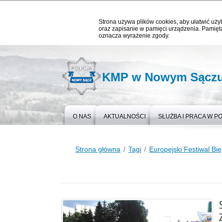
Strona używa plików cookies, aby ułatwić użyt
oraz zapisanie w pamięci urządzenia. Pamięta
oznacza wyrażenie zgody.
KMP w Nowym Sącz
O NAS
AKTUALNOŚCI
SŁUŻBA I PRACA W PO
Strona główna
Tagi
Europejski Festiwal Bi