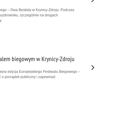
wego – Dwa Beskidy w Krynicy-Zdroju. Podczas
 uzdrowisku, szczególnie na drogach
y.
walem biegowym w Krynicy-Zdroju
olejna edycja Europejskiego Festiwalu Biegowego –
ć o porządek publiczny i zapewniać