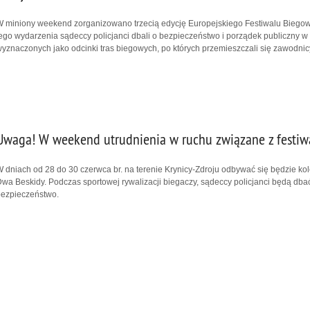
 miniony weekend zorganizowano trzecią edycję Europejskiego Festiwalu Biego
ego wydarzenia sądeccy policjanci dbali o bezpieczeństwo i porządek publiczny w
yznaczonych jako odcinki tras biegowych, po których przemieszczali się zawodnic
Uwaga! W weekend utrudnienia w ruchu związane z festi
 dniach od 28 do 30 czerwca br. na terenie Krynicy-Zdroju odbywać się będzie k
wa Beskidy. Podczas sportowej rywalizacji biegaczy, sądeccy policjanci będą dba
bezpieczeństwo.