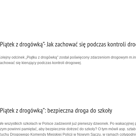
„Piątek z drogówką”- Jak zachować się podczas kontroli dr
olejny odcinek „Piątku z drogówką” został poświęcony zdarzeniom drogowym m.in. 
achować się kierujący podczas kontroli drogowej.
„Piątek z drogówką”: bezpieczna droga do szkoły
e wszystkich szkołach w Polsce zadzwonił już pierwszy dzwonek. Po wakacyjnej p
zym powinni pamiętać, aby bezpiecznie dotrzeć do szkoły? O tym mówił asp. szta
uchu Drogowego Komendy Miejskiej Policji w Nowym Sączu, w ramach cotygodnio