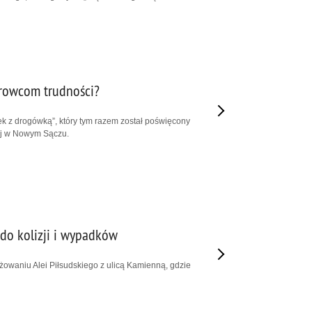
erowcom trudności?
k z drogówką”, który tym razem został poświęcony
iej w Nowym Sączu.
 do kolizji i wypadków
owaniu Alei Piłsudskiego z ulicą Kamienną, gdzie