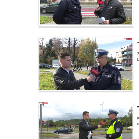
Z
b
K
c