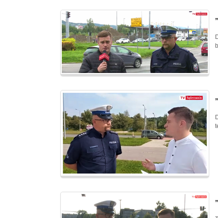
D
b
D