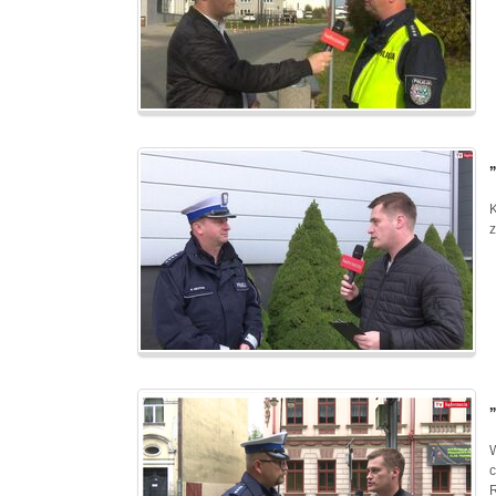
K
z
W
c
R