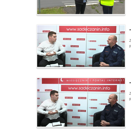
Z
p
Z
p