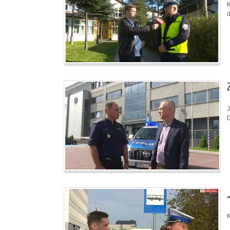
K
d
J
K