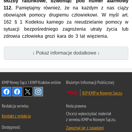
służby ratunkowe, dzwoniąc pod numer alarmowy
112.
Pamiętajmy również, że na każdym z nas ciąży
obowiązek pomocy drugiemu człowiekowi. W myśl art.
162 § 1 Kodeksu karnego za nieudzielanie pomocy w
sytuacji bezpośredniego zagrożenia utraty życia lub
zdrowia człowieka grozi kara do 3 lat więzienia.
↓ Pokaż informacje dodatkowe ↓
KMP Nowy Sącz i KWP Kraków online
Biuletyn Informacji Publicznej
BIP KMP w Nowym Sączu
Redakcja serwisu
Nota prawna
Chcesz wykorzystać materiał
Kontakt z redakcją
z serwisu KMP w Nowym Sączu.
Dostępność
Zapoznaj się z zasadami