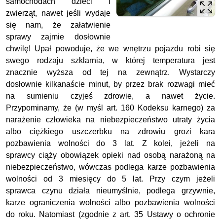
samochodach dzieci i
zwierząt, nawet jeśli wydaje
się nam, że załatwienie
sprawy zajmie dosłownie
chwilę! Upał powoduje, że we wnętrzu pojazdu robi się
swego rodzaju szklarnia, w której temperatura jest
znacznie wyższa od tej na zewnątrz. Wystarczy
dosłownie kilkanaście minut, by przez brak rozwagi mieć
na sumieniu czyjeś zdrowie, a nawet życie.
Przypominamy, że (w myśl art. 160 Kodeksu karnego) za
narażenie człowieka na niebezpieczeństwo utraty życia
albo ciężkiego uszczerbku na zdrowiu grozi kara
pozbawienia wolności do 3 lat. Z kolei, jeżeli na
sprawcy ciąży obowiązek opieki nad osobą narażoną na
niebezpieczeństwo, wówczas podlega karze pozbawienia
wolności od 3 miesięcy do 5 lat. Przy czym jeżeli
sprawca czynu działa nieumyślnie, podlega grzywnie,
karze ograniczenia wolności albo pozbawienia wolności
do roku. Natomiast (zgodnie z art. 35 Ustawy o ochronie