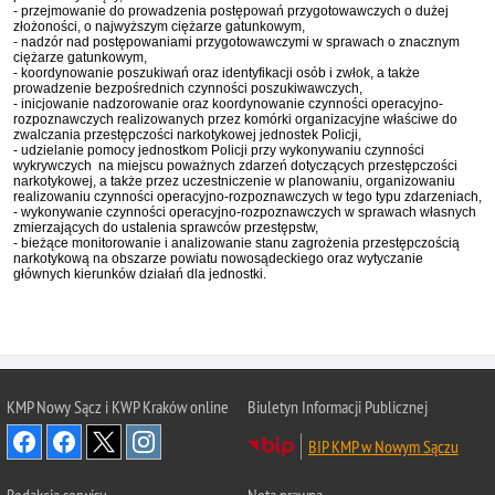
- przejmowanie do prowadzenia postępowań przygotowawczych o dużej
złożoności, o najwyższym ciężarze gatunkowym,
- nadzór nad postępowaniami przygotowawczymi w sprawach o znacznym
ciężarze gatunkowym,
- koordynowanie poszukiwań oraz identyfikacji osób i zwłok, a także
prowadzenie bezpośrednich czynności poszukiwawczych,
- inicjowanie nadzorowanie oraz koordynowanie czynności operacyjno-
rozpoznawczych realizowanych przez komórki organizacyjne właściwe do
zwalczania przestępczości narkotykowej jednostek Policji,
- udzielanie pomocy jednostkom Policji przy wykonywaniu czynności
wykrywczych na miejscu poważnych zdarzeń dotyczących przestępczości
narkotykowej, a także przez uczestniczenie w planowaniu, organizowaniu
realizowaniu czynności operacyjno-rozpoznawczych w tego typu zdarzeniach,
- wykonywanie czynności operacyjno-rozpoznawczych w sprawach własnych
zmierzających do ustalenia sprawców przestępstw,
- bieżące monitorowanie i analizowanie stanu zagrożenia przestępczością
narkotykową na obszarze powiatu nowosądeckiego oraz wytyczanie
głównych kierunków działań dla jednostki.
KMP Nowy Sącz i KWP Kraków online
Biuletyn Informacji Publicznej
BIP KMP w Nowym Sączu