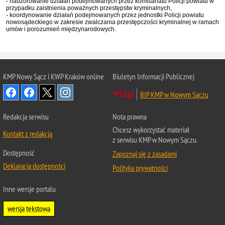
- nadzorowanie działań podejmowanych przez komisariatu Policji powiatu w
przypadku zaistnienia poważnych przestępstw kryminalnych,
- koordynowanie działań podejmowanych przez jednostki Policji powiatu
nowosądeckiego w zakresie zwalczania przestępczości kryminalnej w ramach
umów i porozumień międzynarodowych.
KMP Nowy Sącz i KWP Kraków online
Biuletyn Informacji Publicznej
BIP KMP w Nowym Sączu
Redakcja serwisu
Nota prawna
Chcesz wykorzystać materiał
Kontakt z redakcją
z serwisu KMP w Nowym Sączu.
Dostępność
Zapoznaj się z zasadami
Deklaracja dostępności
Polityka prywatności
Inne wersje portalu
wersja tekstowa