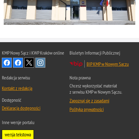
KMP Nowy Sącz i KWP Kraków online
Biuletyn Informacji Publicznej
BIP KMP w Nowym Sączu
Redakcja serwisu
Nota prawna
Chcesz wykorzystać materiał
Kontakt z redakcją
z serwisu KMP w Nowym Sączu.
Dostępność
Zapoznaj się z zasadami
Deklaracja dostępności
Polityka prywatności
Inne wersje portalu
wersja tekstowa