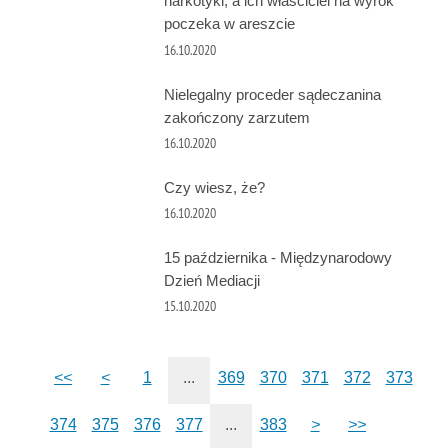
narkotyki, a ich właściciel na wyrok
poczeka w areszcie
16.10.2020
Nielegalny proceder sądeczanina
zakończony zarzutem
16.10.2020
Czy wiesz, że?
16.10.2020
15 października - Międzynarodowy
Dzień Mediacji
15.10.2020
<<
<
1
...
369
370
371
372
373
374
375
376
377
...
383
>
>>