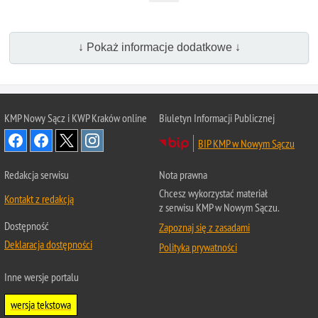
↓ Pokaż informacje dodatkowe ↓
KMP Nowy Sącz i KWP Kraków online
Biuletyn Informacji Publicznej
BIP KMP w Nowym Sączu
Redakcja serwisu
Nota prawna
Chcesz wykorzystać materiał
Kontakt z redakcją
z serwisu KMP w Nowym Sączu.
Dostępność
Zapoznaj się z zasadami
Deklaracja dostępności
Polityka prywatności
Inne wersje portalu
wersja tekstowa