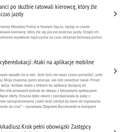
anci po służbie ratowali kierowcę, który źle
czas jazdy
mendy Miejskiej Policji w Nowym Sączu, będąc w czasie
towali kierowcę, który źle się poczuł podczas jazdy. Dzięki ich
wspólnemu wysiłkowi mężczyzna na czas otrzymał fachową pomoc
cyberedukacji: Ataki na aplikacje mobilne
hasło wpadło mi w oko. Jeśli dziś nie masz czasu pomyśleć, jurto
y. Moja znajoma sporo pracuje, ale lubi zwiedzać świat. Przed
akcja: dostała maila z linkiem do aplikacji służącej do
Ten link prowadził jednak do sklepu z fałszywymi aplikacjami.
fajne oferty. Rzuciła tylko okiem i zainstalowała tę apkę z
ośliwe oprogramowanie i jakiś drań zdobył jej dane do logowania
ej konto do cna!” – opowiada Zbigniew Buczkowski w kampanii
Arkadiusz Krok pełni obowiązki Zastępcy