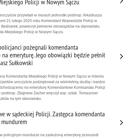
iejskiego Policji w Nowym Sączu
uroczyście przywitali w murach jednostki podinsp. Arkadiusza
iem 21 lutego 2025 roku Komendant Wojewódzki Policji w
ur Bednarek, powierzył pełnienie obowiązków na stanowisku
a Miejskiego Policji w Nowym Sączu.
policjanci pożegnali komendanta
na emeryturę. Jego obowiązki będzie pełnił
masz Sułkowski
tępca Komendanta Miejskiego Policji w Nowym Sączu w imieniu
icjantów uroczyście podziękował za wieloletnią służbę i bardzo
dchodzącemu na emeryturę Komendantowi Komisariatu Policji
 podinsp. Zbigniew Zacher wręczył asp. sztab. Tomaszowi
zków na tym stanowisku.
e w sądeckiej Policji. Zastępca komendanta
 z mundurem
 w policyjnym mundurze na zasłużoną emeryturę przeszedł