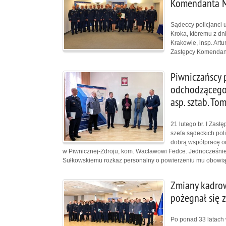
Komendanta M
Sądeccy policjanci 
Kroka, któremu z dn
Krakowie, insp. Art
Zastępcy Komendant
Piwniczańscy 
odchodzącego 
asp. sztab. To
21 lutego br. I Zas
szefa sądeckich pol
dobrą współpracę o
w Piwnicznej-Zdroju, kom. Wacławowi Fedce. Jednocześnie
Sułkowskiemu rozkaz personalny o powierzeniu mu obowią
Zmiany kadrow
pożegnał się
Po ponad 33 latach