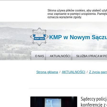
Strona używa plików cookies, aby ułatwić użyt
oraz zapisanie w pamięci urządzenia. Pamięta
oznacza wyrażenie zgody.
KMP w Nowym Sącz
O NAS
AKTUALNOŚCI
SŁUŻBA I PRACA W PO
Strona główna
AKTUALNOŚCI
Z życia gar
Sądeccy polic
konferencję z 