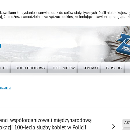
kownikom korzystanie z serwisu oraz do celów statystycznych. Jeśli nie blokujesz t
j, że możesz samodzielnie zarządzać cookies, zmieniając ustawienia przeglądarki
u
LICJI
RUCH DROGOWY
DZIELNICOWI
KONTAKT
E-USŁUGI
nizonu
janci współorganizowali międzynarodową
AK
okazji 100-lecia służby kobiet w Policji