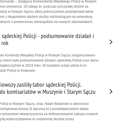
Górowski – Zastępca Komendanta Miejskiego Policji w Nowym
on prewencji. 20 lutego br. podczas uroczystej zbiórki za
olicji w Nowym Sączu, który jednocześnie podziękował także
szom z długoletnim stażem służby odchodzącym na emeryturę.
nalnych o powierzeniu obowiązków na nowych stanowiskach.
 sądeckiej Policji - podsumowanie działań i
 rok
zibie Komendy Miejskiej Policji w Nowym Sączu zorganizowano
ej celem było podsumowanie działań sądeckiej Policji oraz stanu
ądecczyźnie w 2024 roku. W naradzie wziął udział m.in.
ki Policji w Krakowie.
wozy zasiliły tabor sądeckiej Policji.
ą do komisariatów w Muszynie i Starym Sączu
Policji w Nowym Sączu, insp. Adam Bukański w obecności
dziękował dzisiaj (9 stycznia br.) przedstawicielom władz
 prezesowi stowarzyszenia za dofinansowanie zakupu nowych
ędą wykorzystywane w codziennej służbie przez