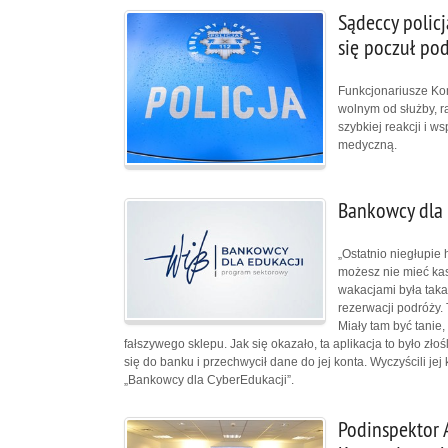
Sądeccy policj
się poczuł pod
Funkcjonariusze Ko
wolnym od służby, ra
szybkiej reakcji i 
medyczną.
Bankowcy dla 
„Ostatnio niegłupie 
możesz nie mieć kas
wakacjami była taka 
rezerwacji podróży. 
Miały tam być tanie, 
fałszywego sklepu. Jak się okazało, ta aplikacja to było zł
się do banku i przechwycił dane do jej konta. Wyczyścili j
„Bankowcy dla CyberEdukacji”.
Podinspektor 