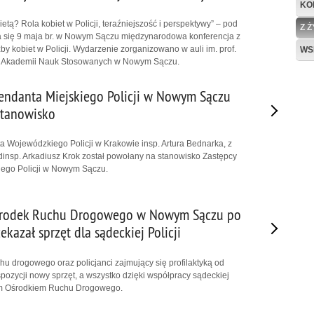
KO
bietą? Rola kobiet w Policji, teraźniejszość i perspektywy” – pod
Z 
a się 9 maja br. w Nowym Sączu międzynarodowa konferencja z
żby kobiet w Policji. Wydarzenie zorganizowano w auli im. prof.
WS
w Akademii Nauk Stosowanych w Nowym Sączu.
ndanta Miejskiego Policji w Nowym Sączu
stanowisko
Wojewódzkiego Policji w Krakowie insp. Artura Bednarka, z
dinsp. Arkadiusz Krok został powołany na stanowisko Zastępcy
ego Policji w Nowym Sączu.
środek Ruchu Drogowego w Nowym Sączu po
ekazał sprzęt dla sądeckiej Policji
hu drogowego oraz policjanci zajmujący się profilaktyką od
pozycji nowy sprzęt, a wszystko dzięki współpracy sądeckiej
kim Ośrodkiem Ruchu Drogowego.