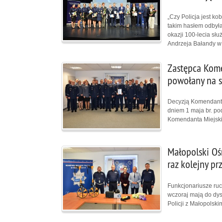
„Czy Policja jest ko
takim hasłem odbył
okazji 100-lecia słu
Andrzeja Bałandy 
Zastępca Kome
powołany na 
Decyzją Komendanta 
dniem 1 maja br. po
Komendanta Miejski
Małopolski O
raz kolejny prz
Funkcjonariusze ruc
wczoraj mają do dys
Policji z Małopols