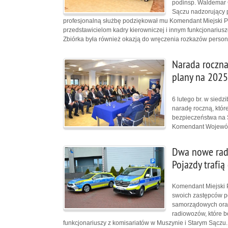
podinsp. Waldemar 
Sączu nadzorujący pi
profesjonalną służbę podziękował mu Komendant Miejski P
przedstawicielom kadry kierowniczej i innym funkcjonariu
Zbiórka była również okazją do wręczenia rozkazów perso
Narada roczna
plany na 2025
6 lutego br. w sied
naradę roczną, któr
bezpieczeństwa na S
Komendant Wojewódz
Dwa nowe radio
Pojazdy trafi
Komendant Miejski 
swoich zastępców po
samorządowych oraz
radiowozów, które b
funkcjonariuszy z komisariatów w Muszynie i Starym Sączu.