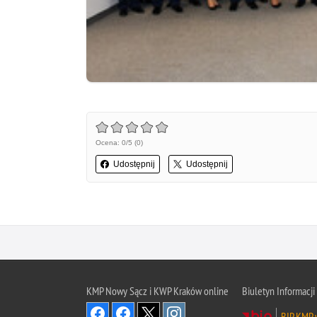
Ocena: 0/5 (0)
Udostępnij
Udostępnij
KMP Nowy Sącz i KWP Kraków online
Biuletyn Informacji
BIP KMP