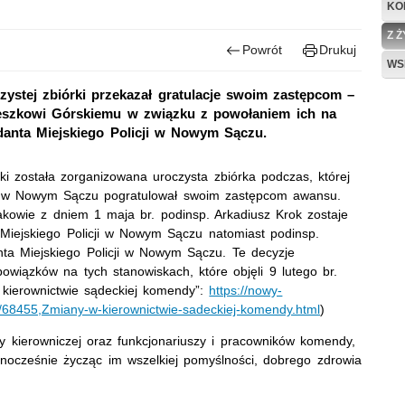
KO
Z 
Powrót
Drukuj
WS
ystej zbiórki przekazał gratulacje swoim zastępcom –
Leszkowi Górskiemu w związku z powołaniem ich na
danta Miejskiego Policji w Nowym Sączu.
stki została zorganizowana uroczysta zbiórka podczas, której
ji w Nowym Sączu pogratulował swoim zastępcom awansu.
kowie z dniem 1 maja br. podinsp. Arkadiusz Krok zostaje
iejskiego Policji w Nowym Sączu natomiast podinsp.
a Miejskiego Policji w Nowym Sączu. Te decyzje
wiązków na tych stanowiskach, które objęli 9 lutego br.
kierownictwie sądeckiej komendy”:
https://nowy-
onu/68455,Zmiany-w-kierownictwie-sadeckiej-komendy.html
)
y kierowniczej oraz funkcjonariuszy i pracowników komendy,
dnocześnie życząc im wszelkiej pomyślności, dobrego zdrowia