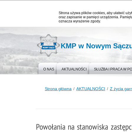
Strona używa plików cookies, aby ułatwić użyt
oraz zapisanie w pamięci urządzenia. Pamięta
oznacza wyrażenie zgody.
KMP w Nowym Sącz
O NAS
AKTUALNOŚCI
SŁUŻBA I PRACA W PO
Strona główna
AKTUALNOŚCI
Z życia gar
Powołania na stanowiska zastępc