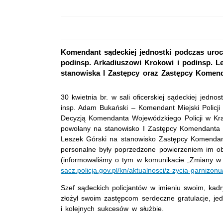
Komendant sądeckiej jednostki podczas urocz
podinsp. Arkadiuszowi Krokowi i podinsp. 
stanowiska I Zastępcy oraz Zastępcy Komen
30 kwietnia br. w sali oficerskiej sądeckiej jedno
insp. Adam Bukański – Komendant Miejski Polic
Decyzją Komendanta Wojewódzkiego Policji w Kra
powołany na stanowisko I Zastępcy Komendanta M
Leszek Górski na stanowisko Zastępcy Komendant
personalne były poprzedzone powierzeniem im obo
(informowaliśmy o tym w komunikacie „Zmiany w 
sacz.policja.gov.pl/kn/aktualnosci/z-zycia-garniz
Szef sądeckich policjantów w imieniu swoim, kadr
złożył swoim zastępcom serdeczne gratulacje, je
i kolejnych sukcesów w służbie.