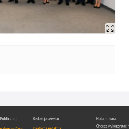
 Publicznej
Redakcja serwisu
Nota prawna
Chcesz wykorzystać m
Kontakt z redakcją
 w Nowym Sączu