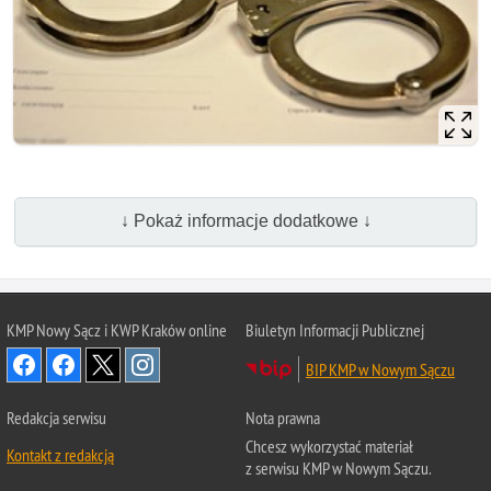
↓ Pokaż informacje dodatkowe ↓
KMP Nowy Sącz i KWP Kraków online
Biuletyn Informacji Publicznej
BIP KMP w Nowym Sączu
Redakcja serwisu
Nota prawna
Chcesz wykorzystać materiał
Kontakt z redakcją
z serwisu KMP w Nowym Sączu.