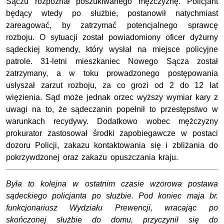
Sączu rozpoznał poszukiwanego mężczyznę. Policjant
będący wtedy po służbie, postanowił natychmiast
zareagować, by zatrzymać potencjalnego sprawcę
rozboju. O sytuacji został powiadomiony oficer dyżurny
sądeckiej komendy, który wysłał na miejsce policyjne
patrole. 31-letni mieszkaniec Nowego Sącza został
zatrzymany, a w toku prowadzonego postępowania
usłyszał zarzut rozboju, za co grozi od 2 do 12 lat
więzienia. Sąd może jednak orzec wyższy wymiar kary z
uwagi na to, że sądeczanin popełnił to przestępstwo w
warunkach recydywy. Dodatkowo wobec mężczyzny
prokurator zastosował środki zapobiegawcze w postaci
dozoru Policji, zakazu kontaktowania się i zbliżania do
pokrzywdzonej oraz zakazu opuszczania kraju.
Była to kolejna w ostatnim czasie wzorowa postawa
sądeckiego policjanta po służbie. Pod koniec maja br.
funkcjonariusz Wydziału Prewencji, wracając po
skończonej służbie do domu, przyczynił się do