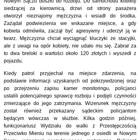
Nowym Sączu doszło do rozboju. Do samochodu kobiety
siedzącej za kierownicą, drzwi od strony pasażera
otworzył nieznajomy mężczyzna i wsiadł do środka.
Zażądał podwiezienia we wskazane miejsce, a gdy
kobieta odmówiła, zaczął być agresywny i uderzył ją w
twarz. Mężczyzna chciał wyciągnąć kluczyki ze stacyjki,
ale z uwagi na opór kobiety, nie udało mu się. Zabrał za
to dwa breloki o wartości około 120 złotych i wyszedł z
pojazdu.
Kiedy patrol przyjechał na miejsce zdarzenia, na
podstawie informacji uzyskanych od pokrzywdzonej oraz
po przejrzeniu zapisu kamer monitoringu, policjanci
ustalili potencjalnego sprawcę rozboju i podjęli czynności
zmierzające do jego zatrzymania. Wizerunek mężczyzny
został również przekazany sądeckim policjantom
będącym wówczas w służbie. Kilka godzin później,
funkcjonariusz Wydziału do walki z Przestępczością
Przeciwko Mieniu na terenie jednego z osiedli w Nowym