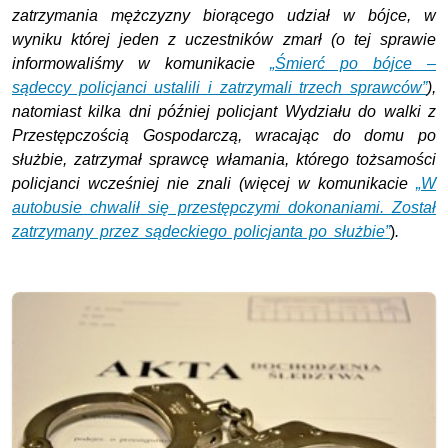
zatrzymania mężczyzny biorącego udział w bójce, w
wyniku której jeden z uczestników zmarł (o tej sprawie
informowaliśmy w komunikacie
„Śmierć po bójce –
sądeccy policjanci ustalili i zatrzymali trzech sprawców”
),
natomiast kilka dni później policjant Wydziału do walki z
Przestępczością Gospodarczą, wracając do domu po
służbie, zatrzymał sprawcę włamania, którego tożsamości
policjanci wcześniej nie znali (więcej w komunikacie
„W
autobusie chwalił się przestępczymi dokonaniami. Został
zatrzymany przez sądeckiego policjanta po służbie”
)
.