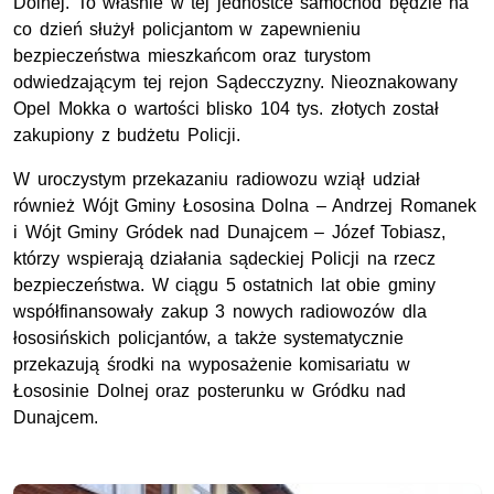
Dolnej. To właśnie w tej jednostce samochód będzie na
co dzień służył policjantom w zapewnieniu
bezpieczeństwa mieszkańcom oraz turystom
odwiedzającym tej rejon Sądecczyzny. Nieoznakowany
Opel Mokka o wartości blisko 104 tys. złotych został
zakupiony z budżetu Policji.
W uroczystym przekazaniu radiowozu wziął udział
również Wójt Gminy Łososina Dolna – Andrzej Romanek
i Wójt Gminy Gródek nad Dunajcem – Józef Tobiasz,
którzy wspierają działania sądeckiej Policji na rzecz
bezpieczeństwa. W ciągu 5 ostatnich lat obie gminy
współfinansowały zakup 3 nowych radiowozów dla
łososińskich policjantów, a także systematycznie
przekazują środki na wyposażenie komisariatu w
Łososinie Dolnej oraz posterunku w Gródku nad
Dunajcem.