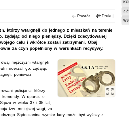
KO
Z 
Powrót
Drukuj
WS
n, którzy wtargnęli do jednego z mieszkań na terenie
 żądając od niego pieniędzy. Dzięki zdecydowanej
wojego celu i wkrótce zostali zatrzymani. Obaj
dpowie za czyn popełniony w warunkach recydywy.
dwaj mężczyźni wtargnęli
i i uderzali go, żądając
iągnęli, ponieważ
.
rowani policjanci, którzy
do komendy. W oparciu o
ącza w wieku 37 i 35 lat,
boju tzw. mniejszej wagi, za
 młodszego Sądeczanina wymiar kary może być wyższy z