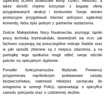
sądeckiej uczelni prawdziwe tłumy. Dzieci, młodzież, a
także dorośli chętnie korzystali z bogatej oferty
przygotowanych atrakcji i konkursów. Swoje stoisko
promocyjne przygotowali również policjanci sądeckiej
komendy, która była jednym z partnerów wydarzenia.
Goście Małopolskiej Nocy Naukowców, poznając tajniki
pracy technika kryminalistyki, dowiedzieli się m.in. jak
fachowo nazywają się poszczególne rodzaje śladów oraz
w jaki sposób zbierane są z miejsca zdarzenia, a na
pamiątkę tego spotkania mogli odbić swoje odciski
palców na specjalnym dyplomie.
Ponadto funkcjonariuszka Wydziału Prewencji
przypominała najmłodszym podstawowe zasady
bezpieczeństwa, natomiast młodzież zachęcała do
wstąpienia w szeregi Policji, opowiadając o specyfice
zawodu policjanta oraz o codziennej służbie.