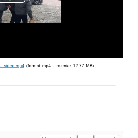
Odtwórz
wideo
_-_video.mp4
(format mp4 - rozmiar 12.77 MB)