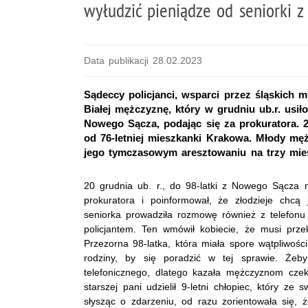
wyłudzić pieniądze od seniorki 
Data publikacji 28.02.2023
Sądeccy policjanci, wsparci przez śląskich mu
Białej mężczyznę, który w grudniu ub.r. usił
Nowego Sącza, podając się za prokuratora. 2
od 76-letniej mieszkanki Krakowa. Młody męż
jego tymczasowym aresztowaniu na trzy miesi
20 grudnia ub. r., do 98-latki z Nowego Sącza 
prokuratora i poinformował, że złodzieje chc
seniorka prowadziła rozmowę również z telefon
policjantem. Ten wmówił kobiecie, że musi prze
Przezorna 98-latka, która miała spore wątpliwośc
rodziny, by się poradzić w tej sprawie. Żeby
telefonicznego, dlatego kazała mężczyznom czek
starszej pani udzielił 9-letni chłopiec, który z
słysząc o zdarzeniu, od razu zorientowała się, 