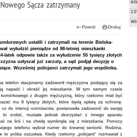
z Nowego Sącza zatrzymany
KO
Z 
WS
Powrót
Drukuj
ndurowych ustalili i zatrzymali na terenie Bielska-
ował wyłudzić pieniądze od 98-letniej mieszkanki
4-latek odpowie także za wyłudzenie 55 tysięcy złotych
czyzna usłyszał już zarzuty, a sąd podjął decyzję o
ące. Wcześniej policjanci zatrzymali jego wspólnika.
na telefon stacjonarny zadzwonił mężczyzna podający się za
ą ją napaść i okraść jej mieszkanie. W tym samym czasie
u komórkowego z drugim mężczyzną, który rzekomo miał być
kazać mu 8 tysięcy złotych, które będą opłatą za ochronę.
i co do intencji rozmówców, postanowiła zadzwonić do swojej
 to zrobić, musiała jednak skorzystać z innego aparatu
ać na linii i na chwilę wymknęła się z mieszkania. Pomocy
e swojego telefonu wybrał numer do krewnej seniorki. Rodzina,
że to próba oszustwa. Kiedy rzekomy „policjant” rozmawiał z