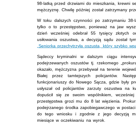
98-latką przed drzwiami do mieszkania, krewni se
mężczyznę. Chwilę później został zatrzymany prz
W toku dalszych czynności po zatrzymaniu 38-lat
tylko o to przestępstwo, ponieważ na jaw wys
dzień wcześniej odebrał 55 tysięcy złotych o
usiłowania oszustwa, a decyzją sądu został t
„Seniorka przechytrzyła oszusta, który szybko wp
Sądeccy kryminalni w dalszym ciągu intensy
podejrzewanych oszustów tj. rzekomego „prokura
okazało, mężczyzna przebywał na terenie wojewód
Białej przez tamtejszych policjantów. Nast
funkcjonariuszy do Nowego Sącza, gdzie były p
usłyszał od policjantów zarzuty oszustwa na k
dopuścił się ze swoim wspólnikiem, wcześniej
przestępstwa grozi mu do 8 lat więzienia. Proku
podejrzanego środka zapobiegawczego w postaci t
do tego wniosku i zgodnie z jego decyzją mies
miesiące w oczekiwaniu na wyrok.