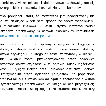
niorki przybyli na miejsce i ujęli nerwowo zachowującego się
ez sądeckich policjantów i przewieziony do komendy.
ka policjanci ustalili, że mężczyzna jest podejrzewany nie
zło, że działając w ten sam sposób ze swoim wspólnikiem,
d mieszkanki Krakowa. 38-latek usłyszał wówczas zarzut
ymczasowo aresztowany. O sprawie pisaliśmy w komunikacie
adł w ręce sądeckich policjantów”
.
wnie pracowali nad tą sprawą i wytypowali drugiego z
tora”, za którym zostały zarządzone poszukiwania. Jak się
ztwa śląskiego i 22 lutego br. został zatrzymany w Bielsku-
ępnie 24-latek został przekonwojowany przez sądeckich
rowadzone dalsze czynności w tej sprawie. Młody mężczyzna
wotę 55 tysięcy złotych oraz usiłowania oszustwa, których
 zatrzymanym przez sądeckich policjantów. Za popełnione
rator zwrócił się z wnioskiem do sądu o zastosowanie wobec
ymczasowego aresztowania. 24 lutego br. sąd przychylił się
zkaniec Bielska-Białej spędzi za kratami najbliższe trzy