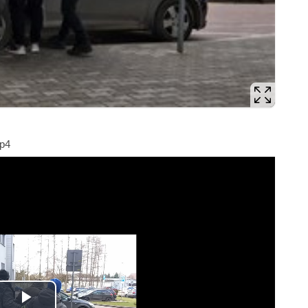
p4
deo