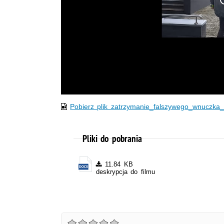
Pobierz plik zatrzymanie_falszywego_wnuczka
Pliki do pobrania
11.84 KB
deskrypcja do filmu