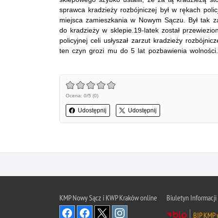
sprawca kradzieży rozbójniczej był w rękach poli
miejsca zamieszkania w Nowym Sączu. Był tak za
do kradzieży w sklepie.19-latek został przewiez
policyjnej celi usłyszał zarzut kradzieży rozbójnic
ten czyn grozi mu do 5 lat pozbawienia wolności.
Ocena: 0/5 (0)
Udostępnij
Udostępnij
KMP Nowy Sącz i KWP Kraków online
Biuletyn Informacji
BIP KMP