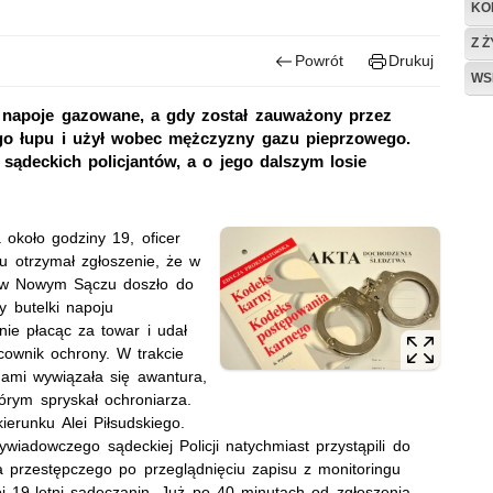
KO
Z 
Powrót
Drukuj
WS
e napoje gazowane, a gdy został zauważony przez
go łupu i użył wobec mężczyzny gazu pieprzowego.
sądeckich policjantów, a o jego dalszym losie
 około godziny 19, oficer
u otrzymał zgłoszenie, że w
o w Nowym Sączu doszło do
ry butelki napoju
nie płacąc za towar i udał
cownik ochrony. W trakcie
ami wywiązała się awantura,
tórym spryskał ochroniarza.
ierunku Alei Piłsudskiego.
iadowczego sądeckiej Policji natychmiast przystąpili do
a przestępczego po przeglądnięciu zapisu z monitoringu
toi 19-letni sądeczanin. Już po 40 minutach od zgłoszenia