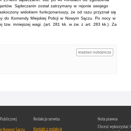
cjantów. Sądeczanin został zatrzymany w rejonie swojego
skoczony widokiem funkcjonariuszy, że od razu przyznał się
iony do Komendy Miejskiej Policji w Nowym Sączu. Po nocy w
zej tzw. mniejszej wagi. (art. 281 kk. w zw. z art. 283 kk.). Za
kradzież rozbójnicza
 Publicznej
Redakcja serwisu
Nota prawna
Chcesz wykorzystać m
Kontakt z redakcją
 w Nowym Sączu