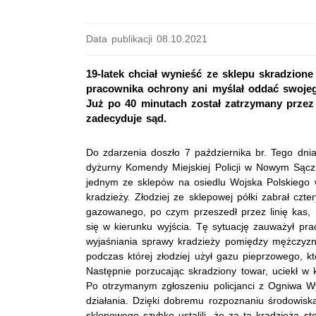
Data publikacji 08.10.2021
19-latek chciał wynieść ze sklepu skradzion
pracownika ochrony ani myślał oddać swoje
Już po 40 minutach został zatrzymany przez 
zadecyduje sąd.
Do zdarzenia doszło 7 października br. Tego dnia
dyżurny Komendy Miejskiej Policji w Nowym Sącz
jednym ze sklepów na osiedlu Wojska Polskieg
kradzieży. Złodziej ze sklepowej półki zabrał czte
gazowanego, po czym przeszedł przez linię kas, 
się w kierunku wyjścia. Tę sytuację zauważył pra
wyjaśniania sprawy kradzieży pomiędzy mężczyzn
podczas której złodziej użył gazu pieprzowego, k
Następnie porzucając skradziony towar, uciekł w k
Po otrzymanym zgłoszeniu policjanci z Ogniwa Wyw
działania. Dzięki dobremu rozpoznaniu środowisk
sklepowego szybko ustalili, że za tą kradzieżą s