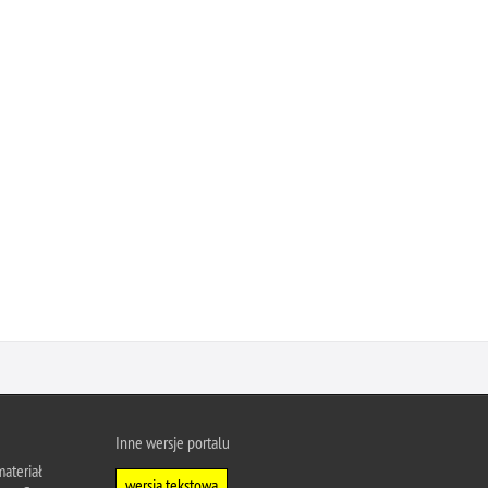
Inne wersje portalu
ateriał
wersja tekstowa