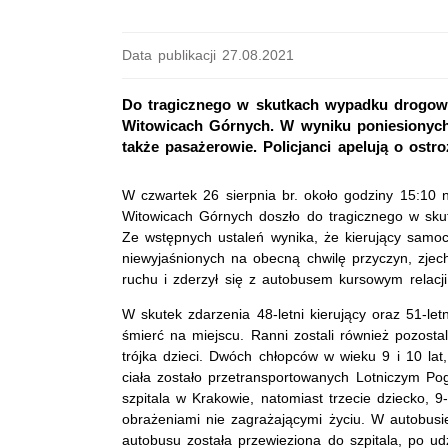
Data publikacji 27.08.2021
Do tragicznego w skutkach wypadku drogowe
Witowicach Górnych. W wyniku poniesionych 
także pasażerowie. Policjanci apelują o ostr
W czwartek 26 sierpnia br. około godziny 15:10 
Witowicach Górnych doszło do tragicznego w sk
Ze wstępnych ustaleń wynika, że kierujący samo
niewyjaśnionych na obecną chwilę przyczyn, zjech
ruchu i zderzył się z autobusem kursowym relacj
W skutek zdarzenia 48-letni kierujący oraz 51-letn
śmierć na miejscu. Ranni zostali również pozosta
trójka dzieci. Dwóch chłopców w wieku 9 i 10 lat,
ciała zostało przetransportowanych Lotniczym 
szpitala w Krakowie, natomiast trzecie dziecko, 
obrażeniami nie zagrażającymi życiu. W autobusi
autobusu została przewieziona do szpitala, po 