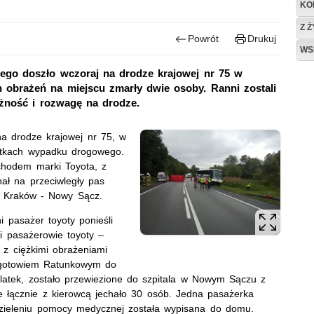
KO
Z 
Powrót
Drukuj
WS
go doszło wczoraj na drodze krajowej nr 75 w
obrażeń na miejscu zmarły dwie osoby. Ranni zostali
ożność i rozwagę na drodze.
na drodze krajowej nr 75, w
utkach wypadku drogowego.
chodem marki Toyota, z
ał na przeciwległy pas
i Kraków - Nowy Sącz.
i pasażer toyoty ponieśli
li pasażerowie toyoty –
 z ciężkimi obrażeniami
Pogotowiem Ratunkowym do
9-latek, zostało przewiezione do szpitala w Nowym Sączu z
e łącznie z kierowcą jechało 30 osób. Jedna pasażerka
udzieleniu pomocy medycznej została wypisana do domu.