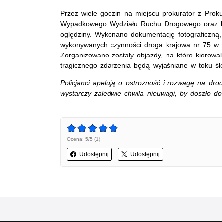
Przez wiele godzin na miejscu prokurator z Prok
Wypadkowego Wydziału Ruchu Drogowego oraz bi
oględziny. Wykonano dokumentację fotograficzną,
wykonywanych czynności droga krajowa nr 75 w 
Zorganizowane zostały objazdy, na które kierowali
tragicznego zdarzenia będą wyjaśniane w toku 
Policjanci apelują o ostrożność i rozwagę na dro
wystarczy zaledwie chwila nieuwagi, by doszło do
Ocena: 5/5 (1)
Udostępnij
Udostępnij