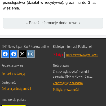
przestępstwa (działał w recydywie), grozi mu do 3 lat
więzienia.
↓ Pokaż informacje dodatkowe ↓
KMP Nowy Sącz i KWP Kraków online
Biuletyn Informacji Publicznej
BIP KMP w Nowym Sączu
Redakcja serwisu
Nota prawna
Chcesz wykorzystać materiał
Kontakt z redakcją
z serwisu KMP w Nowym Sączu.
Dostępność
Zapoznaj się z zasadami
Deklaracja dostępności
Polityka prywatności
Inne wersje portalu