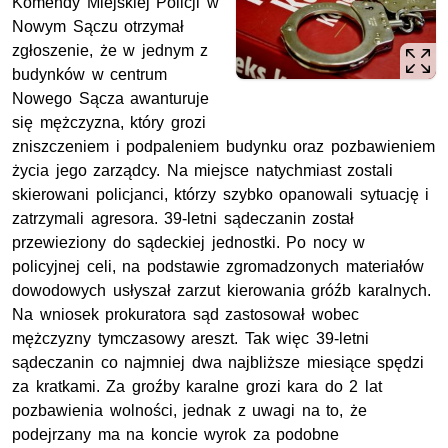
Komendy Miejskiej Policji w
Nowym Sączu otrzymał
zgłoszenie, że w jednym z
budynków w centrum
Nowego Sącza awanturuje
się mężczyzna, który grozi
zniszczeniem i podpaleniem budynku oraz pozbawieniem
życia jego zarządcy. Na miejsce natychmiast zostali
skierowani policjanci, którzy szybko opanowali sytuację i
zatrzymali agresora. 39-letni sądeczanin został
przewieziony do sądeckiej jednostki. Po nocy w
policyjnej celi, na podstawie zgromadzonych materiałów
dowodowych usłyszał zarzut kierowania gróźb karalnych.
Na wniosek prokuratora sąd zastosował wobec
mężczyzny tymczasowy areszt. Tak więc 39-letni
sądeczanin co najmniej dwa najbliższe miesiące spędzi
za kratkami. Za groźby karalne grozi kara do 2 lat
pozbawienia wolności, jednak z uwagi na to, że
podejrzany ma na koncie wyrok za podobne