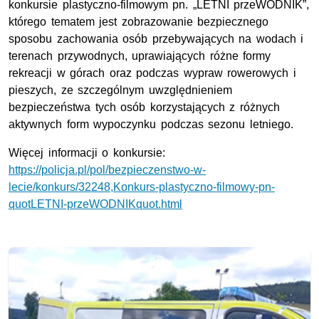
konkursie plastyczno-filmowym pn. „LETNI przeWODNIK”,
którego tematem jest zobrazowanie bezpiecznego
sposobu zachowania osób przebywających na wodach i
terenach przywodnych, uprawiających różne formy
rekreacji w górach oraz podczas wypraw rowerowych i
pieszych, ze szczególnym uwzględnieniem
bezpieczeństwa tych osób korzystających z różnych
aktywnych form wypoczynku podczas sezonu letniego.
Więcej informacji o konkursie:
https://policja.pl/pol/bezpieczenstwo-w-
lecie/konkurs/32248,Konkurs-plastyczno-filmowy-pn-
quotLETNI-przeWODNIKquot.html